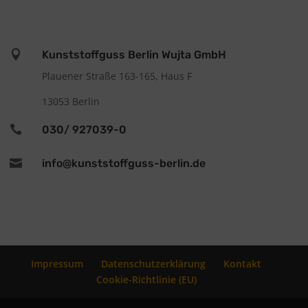

Kunststoffguss Berlin Wujta GmbH
Plauener Straße 163-165, Haus F
13053 Berlin

030/ 927039-0

info@kunststoffguss-berlin.de
Impressum
Datenschutzerklärung
Kontakt
Cookie-Richtlinie (EU)