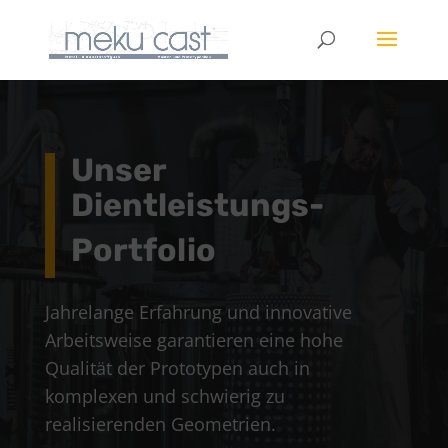
Unser
Dientleistungs-
Portfolio
Jahrelange Erfahrung und innovative
Arbeitsweise garantieren eine hohe
Qualität der Prototypen auch in
komplexen und schwierig zu
realisierenden Geometrien.