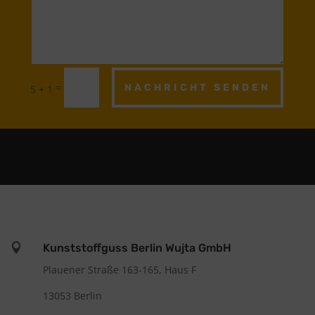
=
NACHRICHT SENDEN
5 + 1

Kunststoffguss Berlin Wujta GmbH
Plauener Straße 163-165, Haus F
13053 Berlin