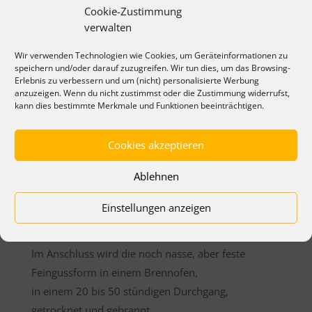
Sterolithographiemodell gebaut, welches nach
Cookie-Zustimmung
entsprechenden Oberflächenfinish in einer zwei-
verwalten
oder mehrteiligen Silikonform abgeformt wird.
Wir verwenden Technologien wie Cookies, um Geräteinformationen zu
In diesen Silikonformen werden die
speichern und/oder darauf zuzugreifen. Wir tun dies, um das Browsing-
Erlebnis zu verbessern und um (nicht) personalisierte Werbung
Wachsausschmelzmodelle, des Bauteils gegossen,
anzuzeigen. Wenn du nicht zustimmst oder die Zustimmung widerrufst,
die wir zur Herstellung der Feingussformen
kann dies bestimmte Merkmale und Funktionen beeinträchtigen.
benötigen.
Cookies akzeptieren
Nach dem die Wachsteile mit dem Speiser- bzw.
Angusssystem verbunden sind, welches ebenfalls
Ablehnen
aus Wachs besteht, wird der komplette
„Wachsbaum“ in einer zylindrischen Stahlküvette,
Einstellungen anzeigen
unter Vakuum, mit Einbettmasse umgossen.
Im Anschluss wird die noch nasse, aber feste
Feingussform in einem Brennofen,
in einem 20 bis 50 stündigen Durchgang,
getrocknet und gebrannt.