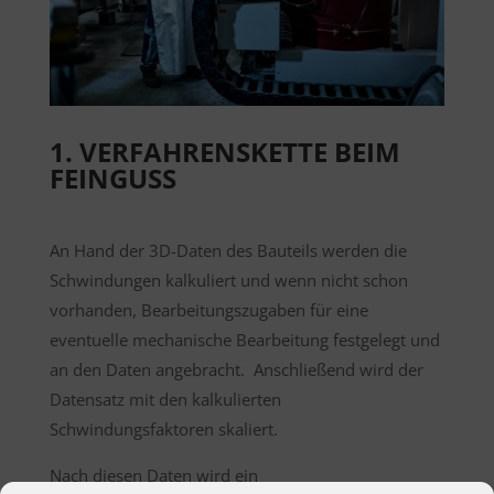
1. VERFAHRENSKETTE BEIM
FEINGUSS
An Hand der 3D-Daten des Bauteils werden die
Schwindungen kalkuliert und wenn nicht schon
vorhanden, Bearbeitungszugaben für eine
eventuelle mechanische Bearbeitung festgelegt und
an den Daten angebracht. Anschließend wird der
Datensatz mit den kalkulierten
Schwindungsfaktoren skaliert.
Nach diesen Daten wird ein